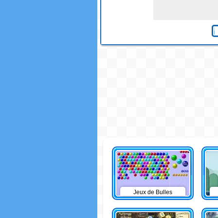
Jeux de Bulles