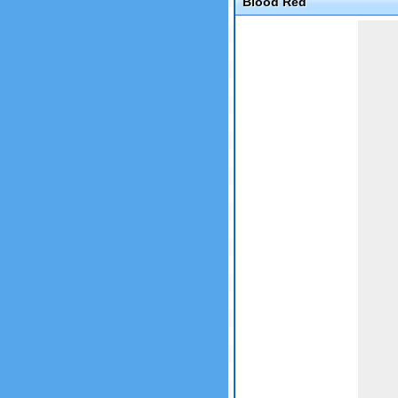
Blood Red
Game not loaded yet.