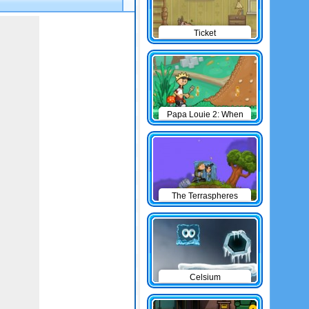
Ticket
Papa Louie 2: When
Burgers Attack
The Terraspheres
Celsium