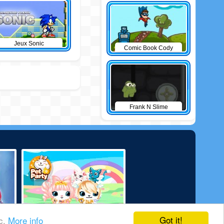
Jeux Sonic
Comic Book Cody
Frank N Slime
Got it!
ic.
More info