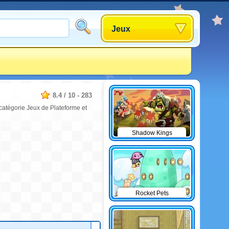
Jeux
8.4
/
10
-
283
 catégorie Jeux de Plateforme et
Shadow Kings
Rocket Pets