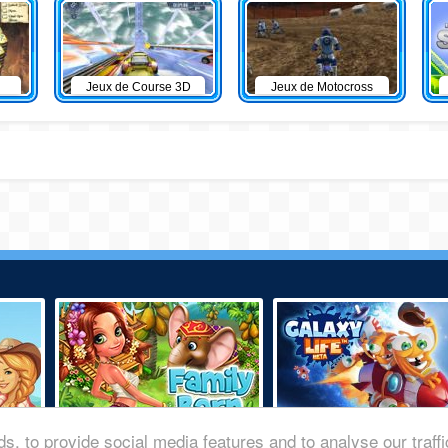
Jeux de Course 3D
Jeux de Motocross
s, to provide social media features and to analyse our traff