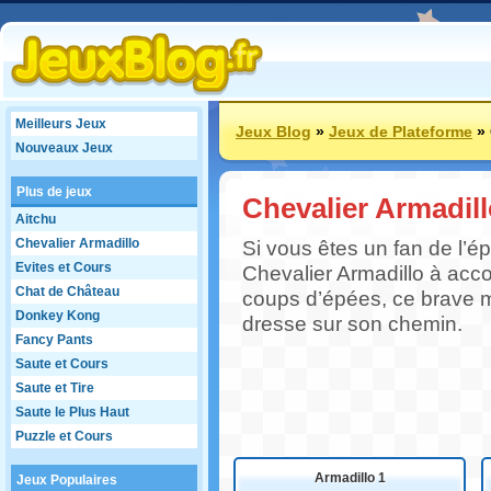
Meilleurs Jeux
Jeux Blog
»
Jeux de Plateforme
»
Nouveaux Jeux
Plus de jeux
Chevalier Armadil
Aitchu
Chevalier Armadillo
Si vous êtes un fan de l’é
Evites et Cours
Chevalier Armadillo à ac
Chat de Château
coups d’épées, ce brave 
Donkey Kong
dresse sur son chemin.
Fancy Pants
Saute et Cours
Saute et Tire
Saute le Plus Haut
Puzzle et Cours
Armadillo 1
Jeux Populaires