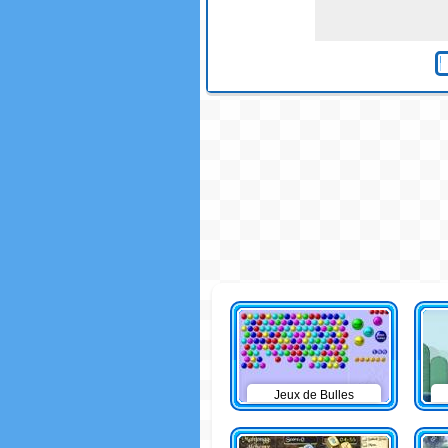
Jeux de Bulles