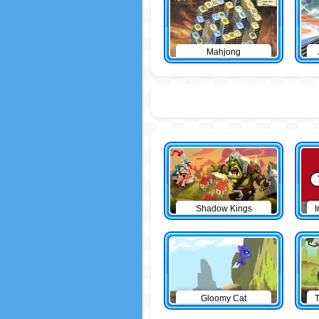
Mahjong
Shadow Kings
I
Gloomy Cat
T