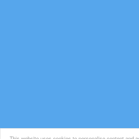
This website uses cookies to personalise content and ad