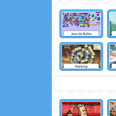
Jeux de Bulles
Mahjong