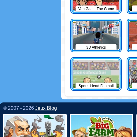
Van Gaal - The Game
3D Athletics
Sports Head Football
© 2007 - 2026
Jeux Blog