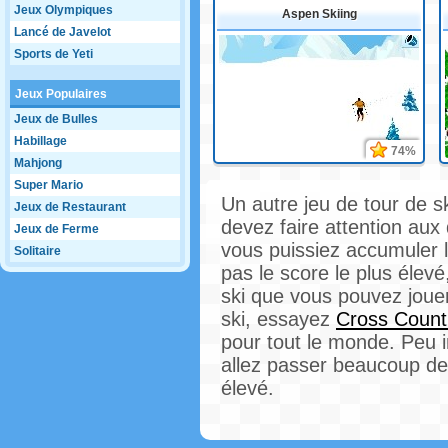
Jeux Olympiques
Aspen Skiing
Lancé de Javelot
Sports de Yeti
Jeux Populaires
Jeux de Bulles
Habillage
74%
Mahjong
Super Mario
Un autre jeu de tour de s
Jeux de Restaurant
devez faire attention aux
Jeux de Ferme
vous puissiez accumuler
Solitaire
pas le score le plus élev
ski que vous pouvez jouer
ski, essayez
Cross Count
pour tout le monde. Peu i
allez passer beaucoup de 
élevé.