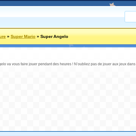
ure
»
Super Mario
»
Super Angelo
elo va vous faire jouer pendant des heures ! N’oubliez pas de jouer aux jeux dans 