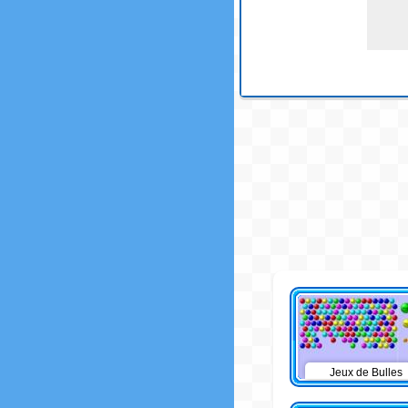
Jeux de Bulles