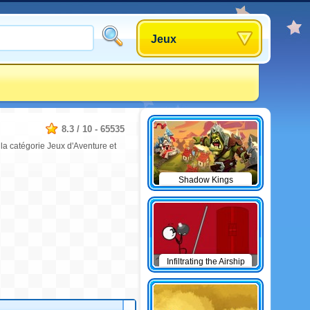
Jeux
8.3
/
10
-
65535
la catégorie Jeux d'Aventure et
Shadow Kings
Infiltrating the Airship