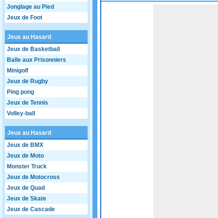
Jonglage au Pied
Game not loaded yet.
Jeux de Foot
Jeux au Hasard
Jeux de Basketball
Balle aux Prisonniers
Minigolf
Jeux de Rugby
Ping pong
Jeux de Tennis
Volley-ball
Jeux au Hasard
Jeux de BMX
Jeux de Moto
Monster Truck
Jeux de Motocross
Jeux de Quad
Jeux de Skate
Jeux de Cascade