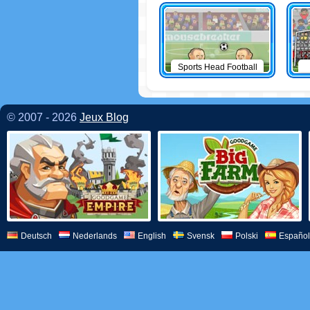
Sports Head Football
© 2007 - 2026
Jeux Blog
Deutsch
Nederlands
English
Svensk
Polski
Español