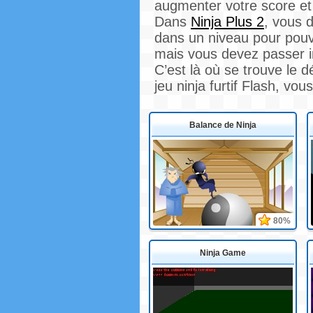
augmenter votre score et 
Dans
Ninja Plus 2
, vous 
dans un niveau pour pouvo
mais vous devez passer i
C’est là où se trouve le 
jeu ninja furtif Flash, vo
Balance de Ninja
80%
Ninja Game