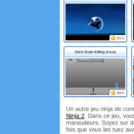
81%
Stick Dude Killing Arena
80%
Un autre jeu ninja de comb
Ninja 2
. Dans ce jeu, vou
maraudeurs. Soyez sur de 
fois que vous les tuez ava