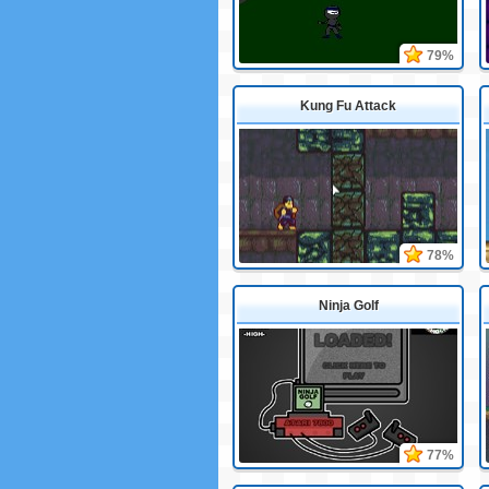
79%
Kung Fu Attack
78%
Ninja Golf
77%