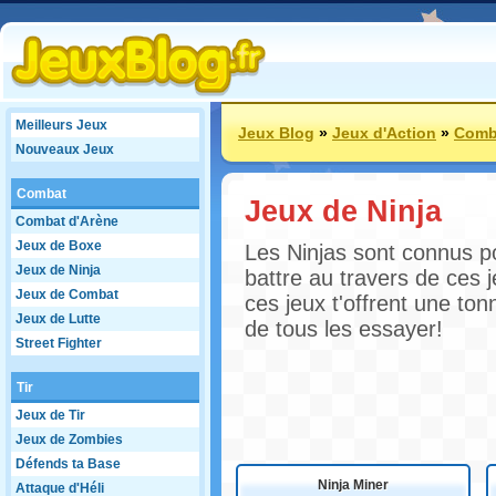
Meilleurs Jeux
Jeux Blog
»
Jeux d'Action
»
Comb
Nouveaux Jeux
Combat
Jeux de Ninja
Combat d'Arène
Jeux de Boxe
Les Ninjas sont connus pou
Jeux de Ninja
battre au travers de ces
Jeux de Combat
ces jeux t'offrent une ton
Jeux de Lutte
de tous les essayer!
Street Fighter
Tir
Jeux de Tir
Jeux de Zombies
Défends ta Base
Ninja Miner
Attaque d'Héli