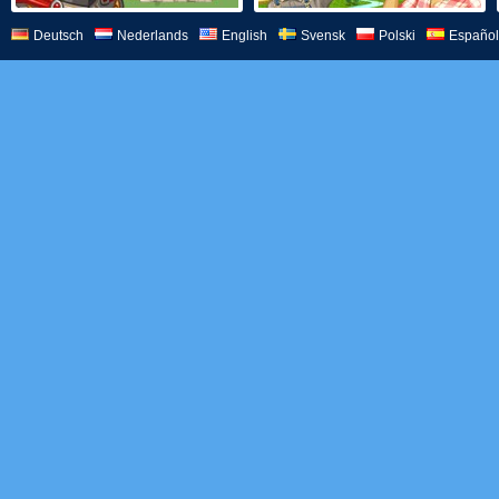
Deutsch
Nederlands
English
Svensk
Polski
Español