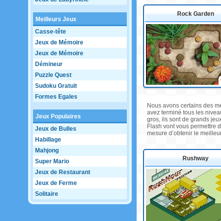
Rock Garden
Meilleurs Jeux
Casse-tête
Jeux de Mémoire
Jeux de Mémoire
Démineur
Puzzle Quest
Sudoku Gratuit
Formes Egales
Nous avons certains des me
avez terminé tous les nive
Jeux Populaires
gros, ils sont de grands je
Flash vont vous permettre d
Jeux de Bulles
mesure d’obtenir le meilleu
Habillage
Mahjong
Rushway
Super Mario
Jeux de Restaurant
Jeux de Ferme
Solitaire