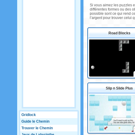
Si vous aimez les puzzles e
différentes formes ou des ob
possible sont ce qui rend c
l’argent pour trouver celui 
Road Blocks
Slip n Slide Plus
Gridlock
Guide le Chemin
Trouver le Chemin
Jeux de Labyrinthe