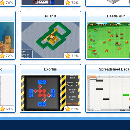
74%
74%
Push It
Beetle Run
72%
72%
oc
Exorbis
Spreadsheet Esca
69%
65%