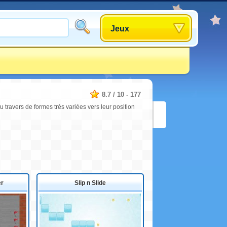
Jeux
8.7
/
10
-
177
u travers de formes très variées vers leur position
er
Slip n Slide