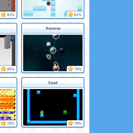
81%
81%
Traverse
80%
79%
Cyad
79%
79%