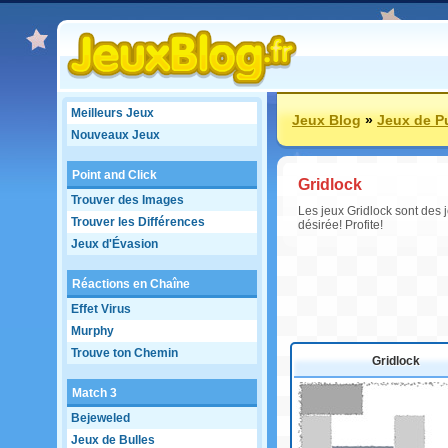
Meilleurs Jeux
Jeux Blog
»
Jeux de P
Nouveaux Jeux
Point and Click
Gridlock
Trouver des Images
Les jeux Gridlock sont des j
Trouver les Différences
désirée! Profite!
Jeux d'Évasion
Réactions en Chaîne
Effet Virus
Murphy
Trouve ton Chemin
Gridlock
Match 3
Bejeweled
Jeux de Bulles