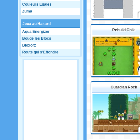
Couleurs Egales
Zuma
Jeux au Hasard
Rebuild Chile
Aqua Energizer
Bouge les Blocs
Bloxorz
Route qui s'Effondre
Guardian Rock