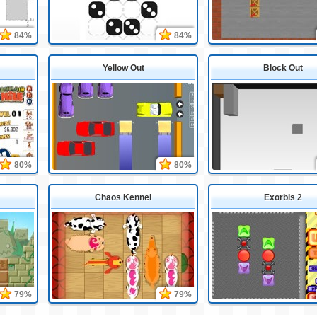
84%
84%
Yellow Out
Block Out
80%
80%
Chaos Kennel
Exorbis 2
79%
79%