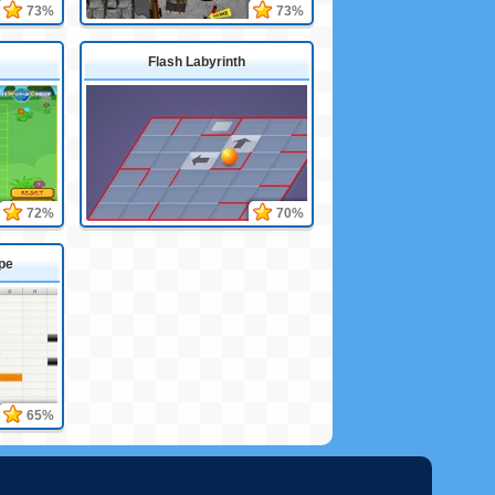
73%
73%
Flash Labyrinth
72%
70%
pe
65%