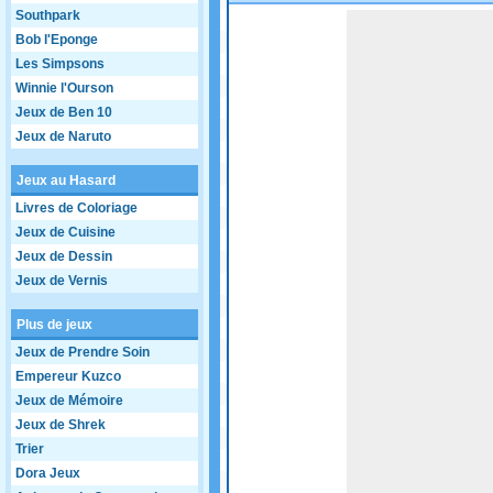
Southpark
Game not loaded yet.
Bob l'Eponge
Les Simpsons
Winnie l'Ourson
Jeux de Ben 10
Jeux de Naruto
Jeux au Hasard
Livres de Coloriage
Jeux de Cuisine
Jeux de Dessin
Jeux de Vernis
Plus de jeux
Jeux de Prendre Soin
Empereur Kuzco
Jeux de Mémoire
Jeux de Shrek
Trier
Dora Jeux