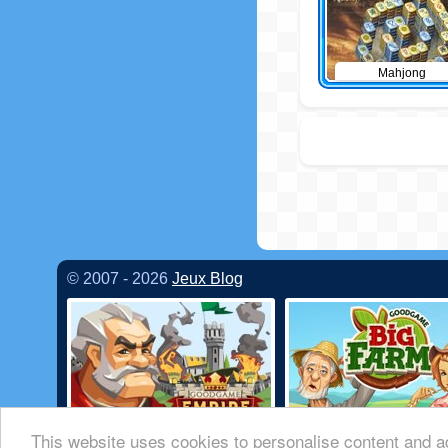
Mahjong
© 2007 - 2026
Jeux Blog
This website uses cookies to personalise content and ad