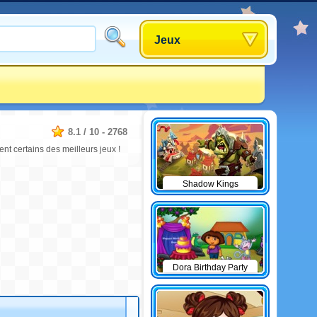
Jeux
8.1
/
10
-
2768
t certains des meilleurs jeux !
Shadow Kings
Dora Birthday Party