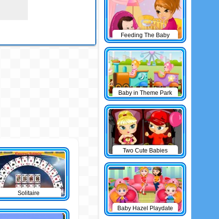
Feeding The Baby
Baby in Theme Park
Two Cute Babies
Solitaire
Baby Hazel Playdate