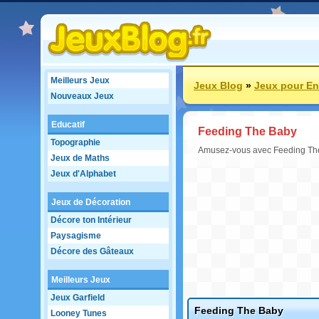
Meilleurs Jeux
Jeux Blog
»
Jeux pour En
Nouveaux Jeux
Educatif
Feeding The Baby
Topographie
Amusez-vous avec Feeding The B
Jeux de Maths
Jeux d'Alphabet
Jeux de Décoration
Décore ton Intérieur
Paysagisme
Décore des Gâteaux
Meilleurs Jeux
Jeux Garfield
Feeding The Baby
Looney Tunes