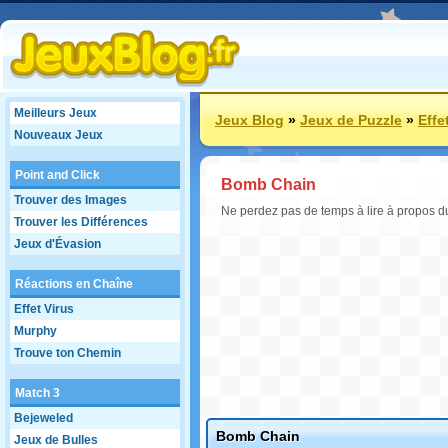
Meilleurs Jeux
Jeux Blog
»
Jeux de Puzzle
»
Effe
Nouveaux Jeux
Point and Click
Bomb Chain
Trouver des Images
Ne perdez pas de temps à lire à propos 
Trouver les Différences
Jeux d'Évasion
Réactions en Chaîne
Effet Virus
Murphy
Trouve ton Chemin
Match 3
Bejeweled
Bomb Chain
Jeux de Bulles