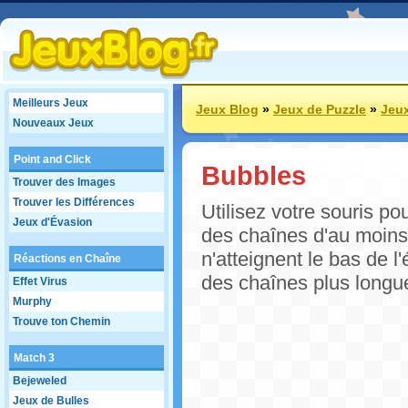
Meilleurs Jeux
Jeux Blog
»
Jeux de Puzzle
»
Jeux
Nouveaux Jeux
Point and Click
Bubbles
Trouver des Images
Trouver les Différences
Utilisez votre souris po
Jeux d'Évasion
des chaînes d'au moins
n'atteignent le bas de l
Réactions en Chaîne
des chaînes plus longu
Effet Virus
Murphy
Trouve ton Chemin
Match 3
Bejeweled
Jeux de Bulles