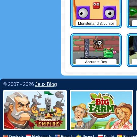
Monsterland 3: Junior
Returns
Accurate Boy
© 2007 - 2026
Jeux Blog
Deutsch
Nederlands
English
Svensk
Polski
Español