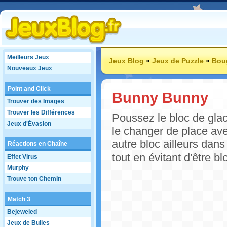
Meilleurs Jeux
Jeux Blog
»
Jeux de Puzzle
»
Boug
Nouveaux Jeux
Point and Click
Bunny Bunny
Trouver des Images
Trouver les Différences
Poussez le bloc de gla
Jeux d'Évasion
le changer de place ave
autre bloc ailleurs dans
Réactions en Chaîne
tout en évitant d'être bl
Effet Virus
Murphy
Trouve ton Chemin
Match 3
Bejeweled
Jeux de Bulles