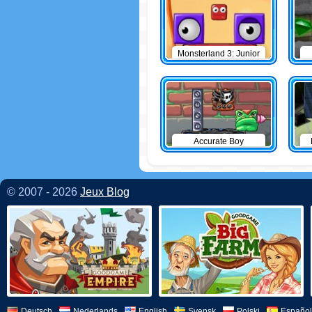
Monsterland 3: Junior
Returns
Accurate Boy
© 2007 - 2026
Jeux Blog
Deutsch
Nederlands
English
Svensk
Polski
Español