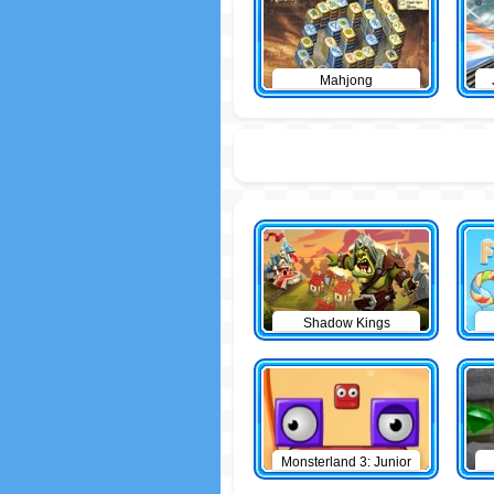
Mahjong
Shadow Kings
Monsterland 3: Junior
Returns