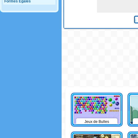
Formes Egales
Jeux de Bulles