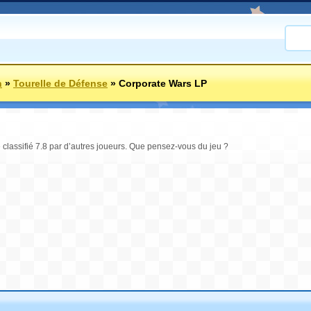
n
»
Tourelle de Défense
»
Corporate Wars LP
classifié 7.8 par d’autres joueurs. Que pensez-vous du jeu ?