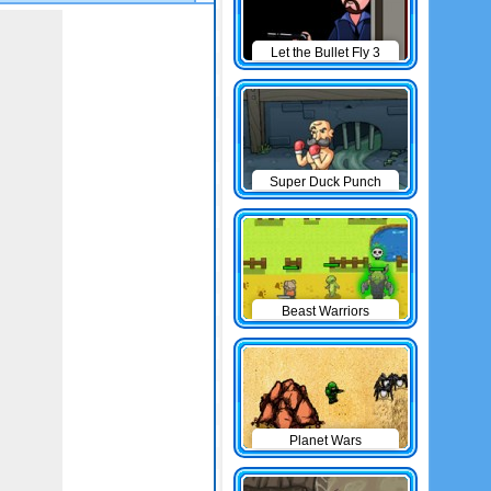
Let the Bullet Fly 3
Super Duck Punch
Beast Warriors
Planet Wars