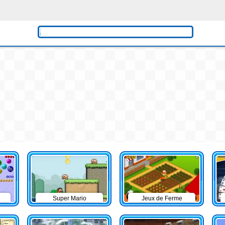
Super Mario
Jeux de Ferme