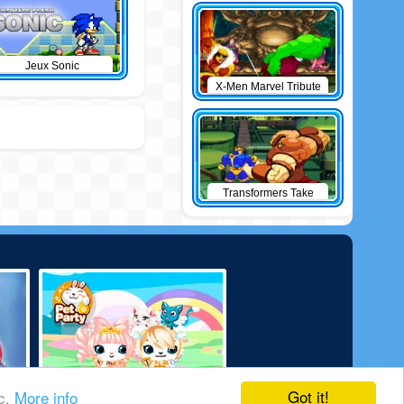
Jeux Sonic
X-Men Marvel Tribute
Transformers Take
Down
Got it!
ic.
More info