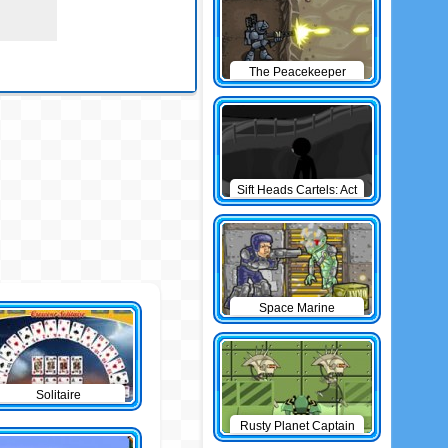
The Peacekeeper
Sift Heads Cartels: Act
1
Space Marine
Solitaire
Rusty Planet Captain
Zorro