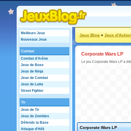
Meilleurs Jeux
Jeux Blog
»
Jeux d'Actio
Nouveaux Jeux
Combat
Corporate Wars LP
Combat d'Arène
Le jeu Corporate Wars LP a été 
Jeux de Boxe
Jeux de Ninja
Jeux de Combat
Jeux de Lutte
Street Fighter
Tir
Jeux de Tir
Jeux de Zombies
Défends ta Base
Corporate Wars LP
Attaque d'Héli