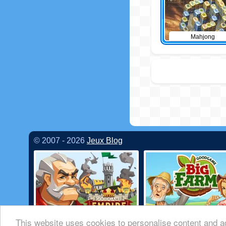
Mahjong
© 2007 - 2026
Jeux Blog
This website uses cookies to personalise content and ad