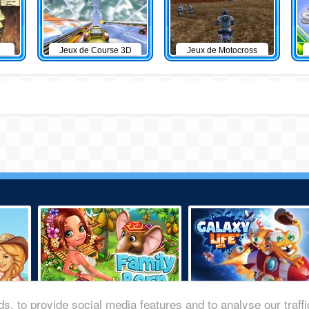
Jeux de Course 3D
Jeux de Motocross
s, to provide social media features and to analyse our traff