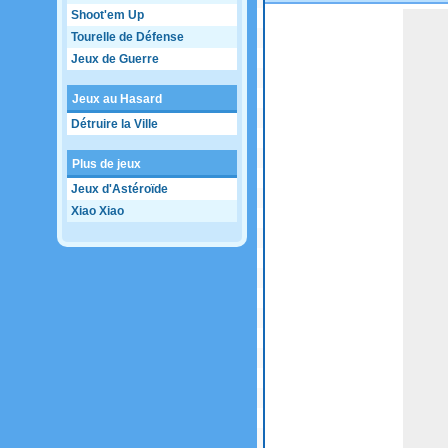
Shoot'em Up
Game not loaded yet.
Tourelle de Défense
Jeux de Guerre
Jeux au Hasard
Détruire la Ville
Plus de jeux
Jeux d'Astéroïde
Xiao Xiao