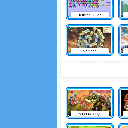
Jeux de Bulles
Mahjong
Shadow Kings