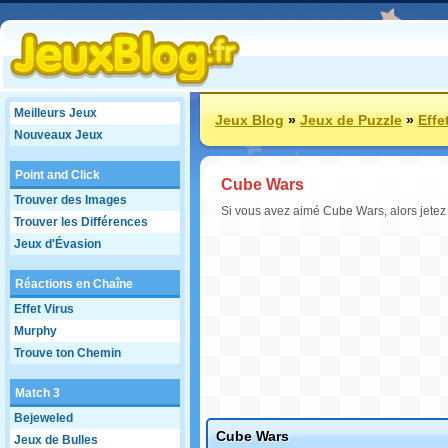
Meilleurs Jeux
Jeux Blog
»
Jeux de Puzzle
»
Effe
Nouveaux Jeux
Point and Click
Cube Wars
Trouver des Images
Si vous avez aimé Cube Wars, alors jetez un
Trouver les Différences
Jeux d'Évasion
Réactions en Chaîne
Effet Virus
Murphy
Trouve ton Chemin
Match 3
Bejeweled
Cube Wars
Jeux de Bulles