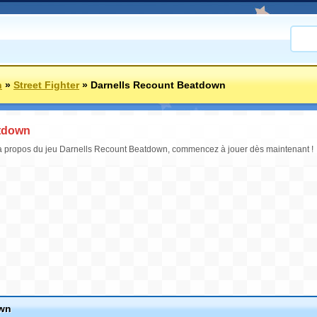
n
»
Street Fighter
»
Darnells Recount Beatdown
atdown
 à propos du jeu Darnells Recount Beatdown, commencez à jouer dès maintenant !
own