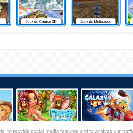
Jeux de Course 3D
Jeux de Motocross
s, to provide social media features and to analyse our traff