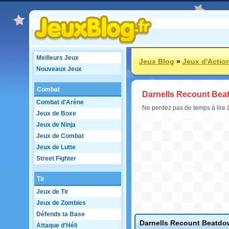
Meilleurs Jeux
Jeux Blog
»
Jeux d'Actio
Nouveaux Jeux
Combat
Darnells Recount Be
Combat d'Arène
Ne perdez pas de temps à lire
Jeux de Boxe
Jeux de Ninja
Jeux de Combat
Jeux de Lutte
Street Fighter
Tir
Jeux de Tir
Jeux de Zombies
Défends ta Base
Darnells Recount Beatd
Attaque d'Héli