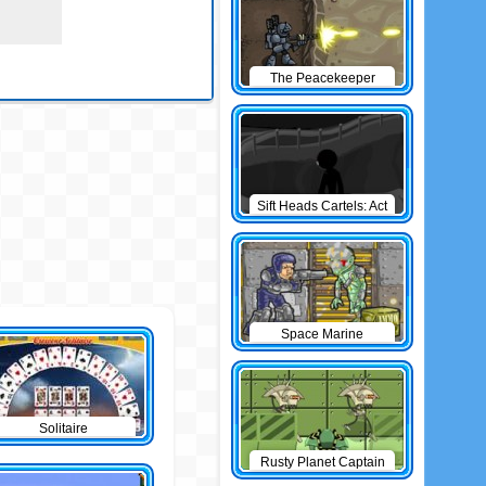
The Peacekeeper
Sift Heads Cartels: Act
1
Space Marine
Solitaire
Rusty Planet Captain
Zorro