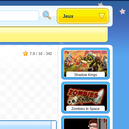
Jeux
7.8
/
10
-
342
Shadow Kings
Zombies In Space