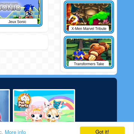
Jeux Sonic
X-Men Marvel Tribute
Transformers Take
Down
Got it!
ic.
More info