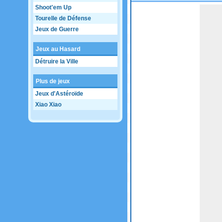
Shoot'em Up
Game not loaded yet.
Tourelle de Défense
Jeux de Guerre
Jeux au Hasard
Détruire la Ville
Plus de jeux
Jeux d'Astéroïde
Xiao Xiao