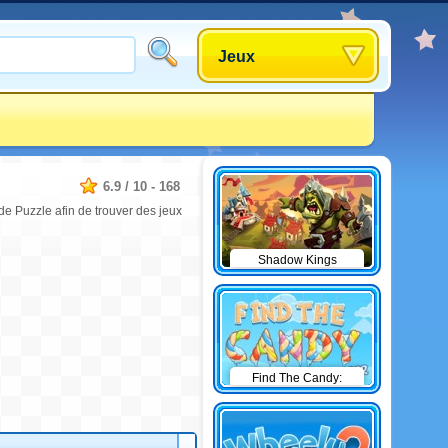
Jeux
6.9
/
10
-
168
 de Puzzle afin de trouver des jeux
Shadow Kings
Find The Candy:
Winter