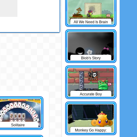
All We Need Is Brain
Level Pack
Blob's Story
Accurate Boy
Solitaire
Monkey Go Happy:
The Castle