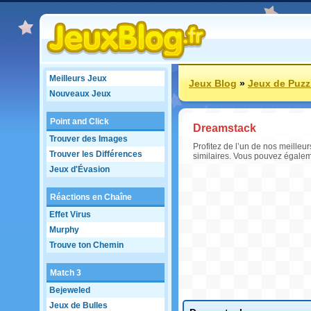
Meilleurs Jeux
Jeux Blog
»
Jeux de Puzz
Nouveaux Jeux
Point and Click
Dreamstack
Trouver des Images
Profitez de l’un de nos meilleu
Trouver les Différences
similaires. Vous pouvez égalem
Jeux d'Évasion
Réactions en Chaîne
Effet Virus
Murphy
Trouve ton Chemin
Match 3
Bejeweled
Jeux de Bulles