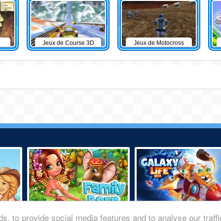
Jeux de Course 3D
Jeux de Motocross
s, to provide social media features and to analyse our traff