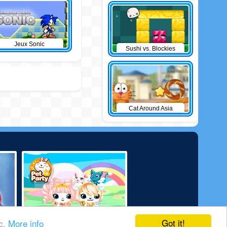
Jeux Sonic
Sushi vs. Blockies
Cat Around Asia
Got it!
ic.
More info