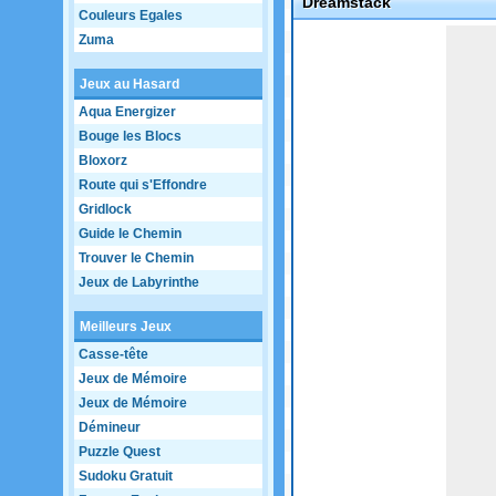
Dreamstack
Couleurs Egales
Game not loaded yet.
Zuma
Jeux au Hasard
Aqua Energizer
Bouge les Blocs
Bloxorz
Route qui s'Effondre
Gridlock
Guide le Chemin
Trouver le Chemin
Jeux de Labyrinthe
Meilleurs Jeux
Casse-tête
Jeux de Mémoire
Jeux de Mémoire
Démineur
Puzzle Quest
Sudoku Gratuit