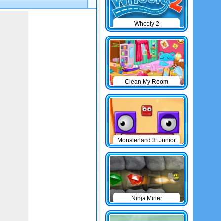
Wheely 2
Clean My Room
Monsterland 3: Junior
Returns
Ninja Miner