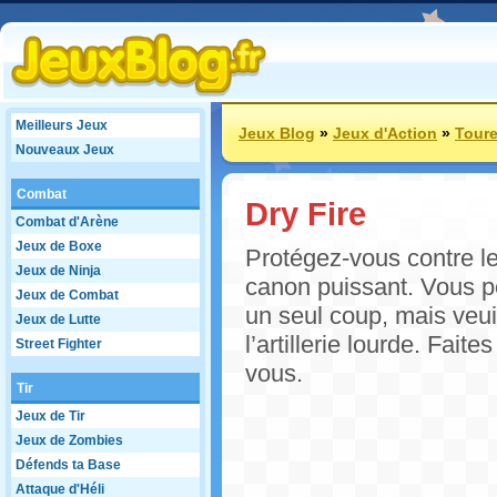
Meilleurs Jeux
Jeux Blog
»
Jeux d'Action
»
Toure
Nouveaux Jeux
Combat
Dry Fire
Combat d'Arène
Jeux de Boxe
Protégez-vous contre le
Jeux de Ninja
canon puissant. Vous 
Jeux de Combat
un seul coup, mais veui
Jeux de Lutte
l’artillerie lourde. Fai
Street Fighter
vous.
Tir
Jeux de Tir
Jeux de Zombies
Défends ta Base
Attaque d'Héli