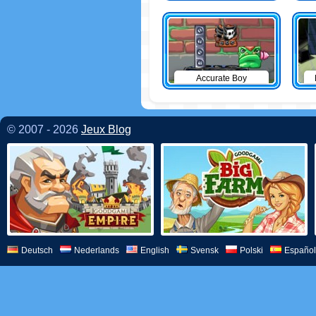
Accurate Boy
© 2007 - 2026
Jeux Blog
Deutsch
Nederlands
English
Svensk
Polski
Español