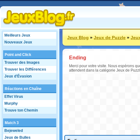
Meilleurs Jeux
Jeux Blog
»
Jeux de Puzzle
»
Jeux
Nouveaux Jeux
Point and Click
Ending
Trouver des Images
Merci pour votre visite. Nous espérons que
Trouver les Différences
attendent dans la catégorie Jeux de Puzzl
Jeux d'Évasion
Réactions en Chaîne
Effet Virus
Murphy
Trouve ton Chemin
Match 3
Bejeweled
Jeux de Bulles