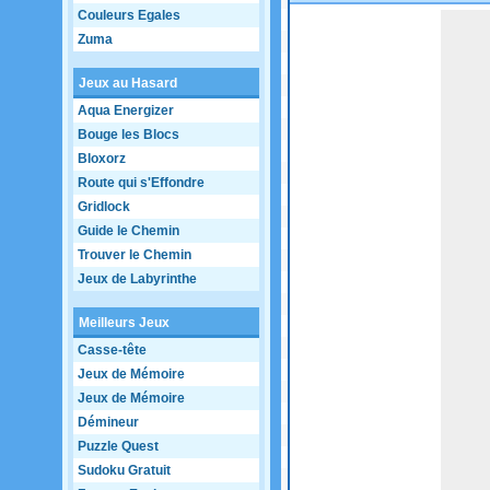
Couleurs Egales
Game not loaded yet.
Zuma
Jeux au Hasard
Aqua Energizer
Bouge les Blocs
Bloxorz
Route qui s'Effondre
Gridlock
Guide le Chemin
Trouver le Chemin
Jeux de Labyrinthe
Meilleurs Jeux
Casse-tête
Jeux de Mémoire
Jeux de Mémoire
Démineur
Puzzle Quest
Sudoku Gratuit