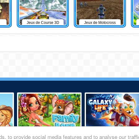
Jeux de Course 3D
Jeux de Motocross
s, to provide social media features and to analyse our traff