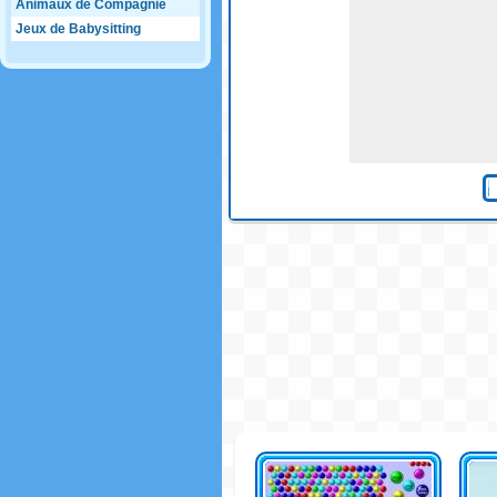
Animaux de Compagnie
Jeux de Babysitting