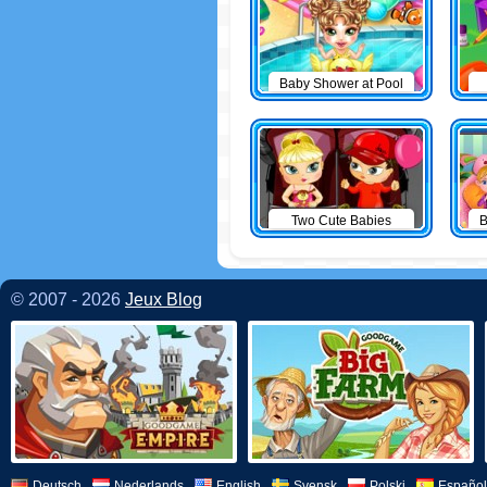
Baby Shower at Pool
Two Cute Babies
B
© 2007 - 2026
Jeux Blog
Deutsch
Nederlands
English
Svensk
Polski
Español