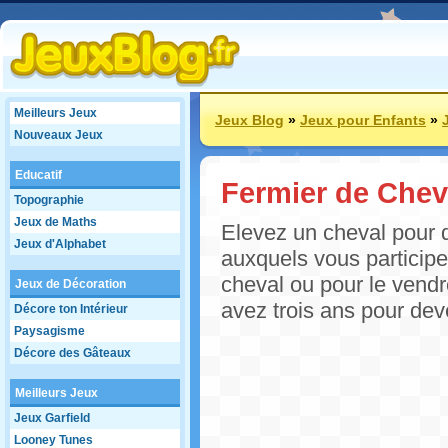
Meilleurs Jeux
Jeux Blog
»
Jeux pour Enfants
»
Nouveaux Jeux
Educatif
Fermier de Che
Topographie
Jeux de Maths
Elevez un cheval pour 
Jeux d'Alphabet
auxquels vous participe
cheval ou pour le vendr
Jeux de Décoration
avez trois ans pour dev
Décore ton Intérieur
Paysagisme
Décore des Gâteaux
Meilleurs Jeux
Jeux Garfield
Looney Tunes