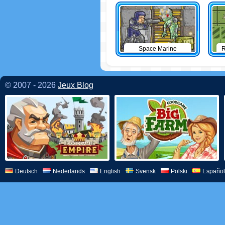
Space Marine
R
© 2007 - 2026
Jeux Blog
Deutsch
Nederlands
English
Svensk
Polski
Español