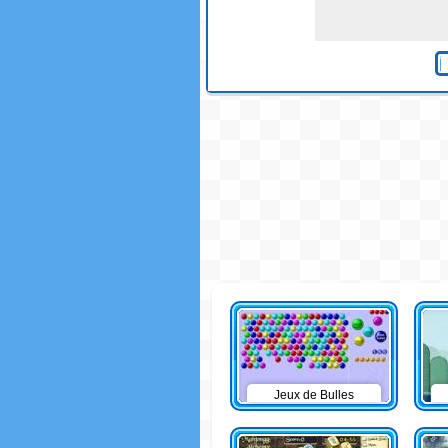
Jeux de Bulles