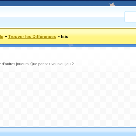
le
»
Trouver les Différences
»
Isis
par d’autres joueurs. Que pensez-vous du jeu ?