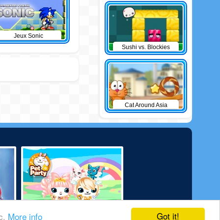
Jeux Sonic
Sushi vs. Blockies
Cat Around Asia
Got it!
ic.
More info