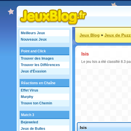
Meilleurs Jeux
Jeux Blog
»
Jeux de Puzz
Nouveaux Jeux
Point and Click
Isis
Trouver des Images
Le jeu Isis a été classifié 8.3 
Trouver les Différences
Jeux d'Évasion
Réactions en Chaîne
Effet Virus
Murphy
Trouve ton Chemin
Match 3
Bejeweled
Isis
Jeux de Bulles