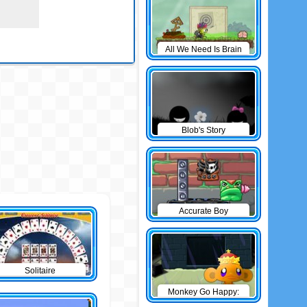
All We Need Is Brain
Level Pack
Blob's Story
Accurate Boy
Solitaire
Monkey Go Happy:
The Castle