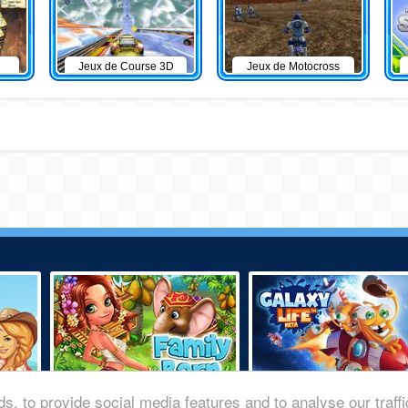
Jeux de Course 3D
Jeux de Motocross
s, to provide social media features and to analyse our traff