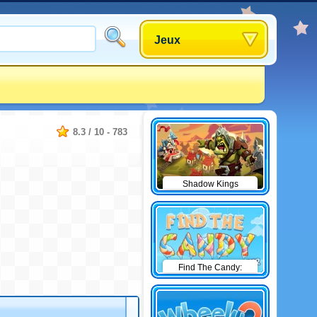
Jeux
8.3
/
10
-
783
Shadow Kings
Find The Candy:
Winter