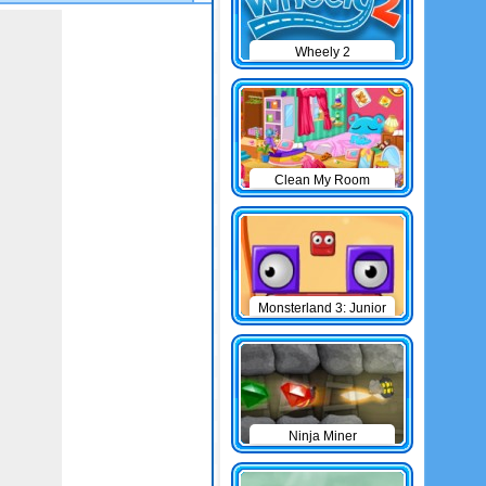
Wheely 2
Clean My Room
Monsterland 3: Junior
Returns
Ninja Miner