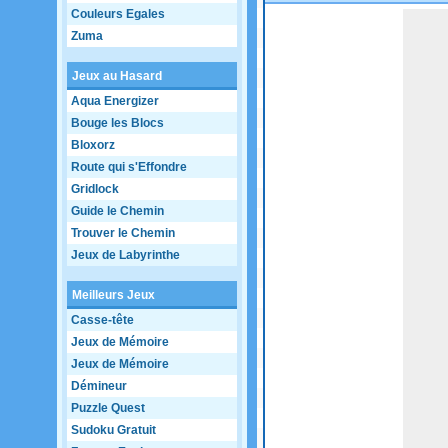
Couleurs Egales
Game not loaded yet.
Zuma
Jeux au Hasard
Aqua Energizer
Bouge les Blocs
Bloxorz
Route qui s'Effondre
Gridlock
Guide le Chemin
Trouver le Chemin
Jeux de Labyrinthe
Meilleurs Jeux
Casse-tête
Jeux de Mémoire
Jeux de Mémoire
Démineur
Puzzle Quest
Sudoku Gratuit