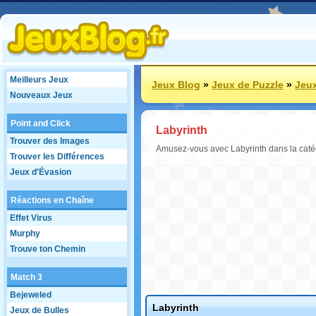
Meilleurs Jeux
Jeux Blog
»
Jeux de Puzzle
»
Jeux
Nouveaux Jeux
Point and Click
Labyrinth
Trouver des Images
Amusez-vous avec Labyrinth dans la catég
Trouver les Différences
Jeux d'Évasion
Réactions en Chaîne
Effet Virus
Murphy
Trouve ton Chemin
Match 3
Bejeweled
Labyrinth
Jeux de Bulles