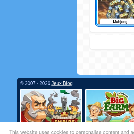
Mahjong
© 2007 - 2026
Jeux Blog
This website uses cookies to personalise content and ad