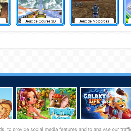
Jeux de Course 3D
Jeux de Motocross
s, to provide social media features and to analyse our traff