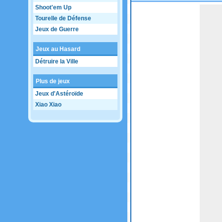
Shoot'em Up
Game not loaded yet.
Tourelle de Défense
Jeux de Guerre
Jeux au Hasard
Détruire la Ville
Plus de jeux
Jeux d'Astéroïde
Xiao Xiao