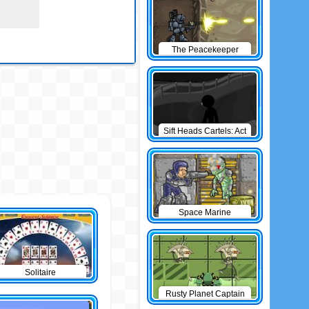
The Peacekeeper
Sift Heads Cartels: Act
1
Space Marine
Solitaire
Rusty Planet Captain
Zorro