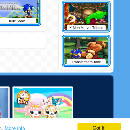
Jeux Sonic
X-Men Marvel Tribute
Transformers Take
Down
Got it!
ic.
More info