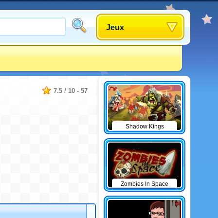
Jeux
7.5
/
10
-
57
Shadow Kings
Zombies In Space