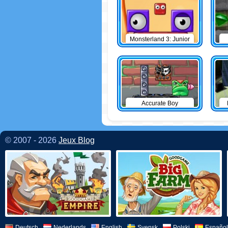
Monsterland 3: Junior
Returns
Accurate Boy
© 2007 - 2026
Jeux Blog
Deutsch
Nederlands
English
Svensk
Polski
Español