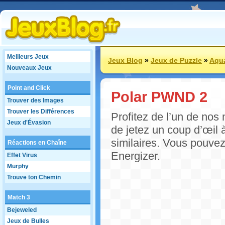
Meilleurs Jeux
Jeux Blog
»
Jeux de Puzzle
»
Aqua
Nouveaux Jeux
Point and Click
Polar PWND 2
Trouver des Images
Trouver les Différences
Profitez de l’un de nos
Jeux d'Évasion
de jetez un coup d’œil 
similaires. Vous pouve
Réactions en Chaîne
Energizer.
Effet Virus
Murphy
Trouve ton Chemin
Match 3
Bejeweled
Jeux de Bulles