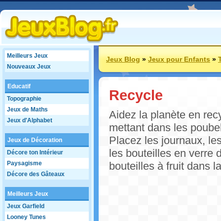
Meilleurs Jeux
Jeux Blog
»
Jeux pour Enfants
»
T
Nouveaux Jeux
Educatif
Recycle
Topographie
Jeux de Maths
Aidez la planète en recy
Jeux d'Alphabet
mettant dans les poubel
Placez les journaux, le
Jeux de Décoration
les bouteilles en verre 
Décore ton Intérieur
Paysagisme
bouteilles à fruit dans l
Décore des Gâteaux
Meilleurs Jeux
Jeux Garfield
Looney Tunes