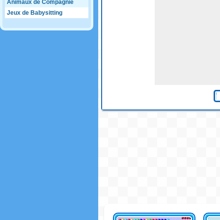
Animaux de Compagnie
Jeux de Babysitting