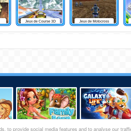
Jeux de Course 3D
Jeux de Motocross
s, to provide social media features and to analyse our traff