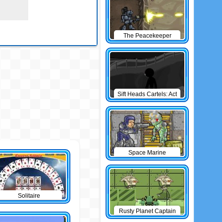
The Peacekeeper
Sift Heads Cartels: Act
1
Space Marine
Solitaire
Rusty Planet Captain
Zorro