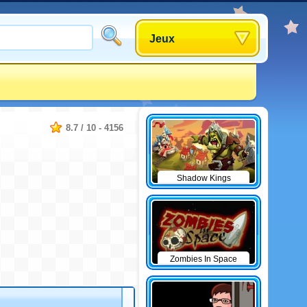
Jeux
8.7
/
10
-
4156
Shadow Kings
Zombies In Space