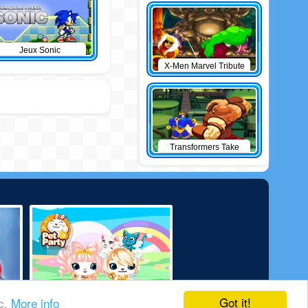
Jeux Sonic
X-Men Marvel Tribute
Transformers Take
Down
Got it!
ic.
More info