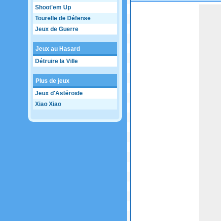
Shoot'em Up
Game not loaded yet.
Tourelle de Défense
Jeux de Guerre
Jeux au Hasard
Détruire la Ville
Plus de jeux
Jeux d'Astéroïde
Xiao Xiao