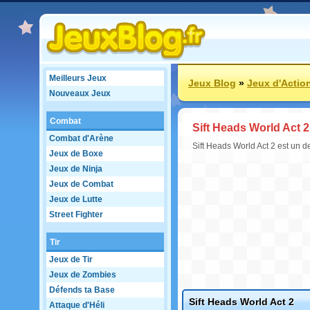
Meilleurs Jeux
Jeux Blog
»
Jeux d'Actio
Nouveaux Jeux
Combat
Sift Heads World Act 2
Combat d'Arène
Sift Heads World Act 2 est un d
Jeux de Boxe
Jeux de Ninja
Jeux de Combat
Jeux de Lutte
Street Fighter
Tir
Jeux de Tir
Jeux de Zombies
Défends ta Base
Sift Heads World Act 2
Attaque d'Héli