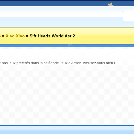
n
»
Xiao Xiao
»
Sift Heads World Act 2
e nos jeux préférés dans la catégorie Jeux d'Action. Amusez-vous bien !