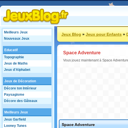
Meilleurs Jeux
Jeux Blog
»
Jeux pour Enfants
»
Nouveaux Jeux
Educatif
Space Adventure
Topographie
Vous jouez maintenant à Space Adventure 
Jeux de Maths
Jeux d'Alphabet
Jeux de Décoration
Décore ton Intérieur
Paysagisme
Décore des Gâteaux
Meilleurs Jeux
Jeux Garfield
Space Adventure
Looney Tunes