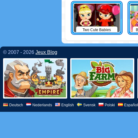
Two Cute Babies
B
© 2007 - 2026
Jeux Blog
Deutsch
Nederlands
English
Svensk
Polski
Español