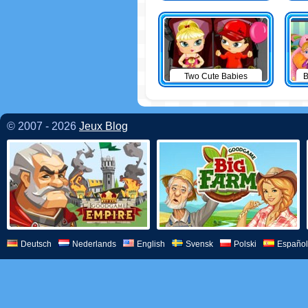
Two Cute Babies
B
© 2007 - 2026
Jeux Blog
Deutsch
Nederlands
English
Svensk
Polski
Español