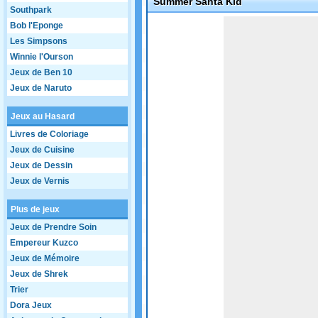
Summer Santa Kid
Southpark
Game not loaded yet.
Bob l'Eponge
Les Simpsons
Winnie l'Ourson
Jeux de Ben 10
Jeux de Naruto
Jeux au Hasard
Livres de Coloriage
Jeux de Cuisine
Jeux de Dessin
Jeux de Vernis
Plus de jeux
Jeux de Prendre Soin
Empereur Kuzco
Jeux de Mémoire
Jeux de Shrek
Trier
Dora Jeux