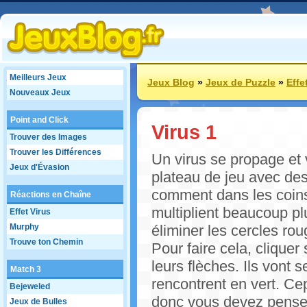
Meilleurs Jeux
Jeux Blog
»
Jeux de Puzzle
»
Effe
Nouveaux Jeux
Point and Click
Virus 1
Trouver des Images
Trouver les Différences
Un virus se propage et v
Jeux d'Évasion
plateau de jeu avec des
comment dans les coins 
Réactions en Chaîne
multiplient beaucoup pl
Effet Virus
Murphy
éliminer les cercles rou
Trouve ton Chemin
Pour faire cela, cliquer
leurs flèches. Ils vont s
Match 3
rencontrent en vert. Ce
Bejeweled
donc vous devez penser
Jeux de Bulles