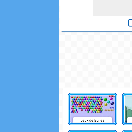
Jeux de Bulles