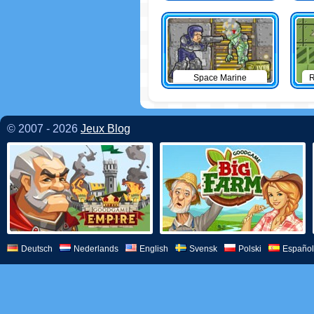
Space Marine
R
© 2007 - 2026
Jeux Blog
Deutsch
Nederlands
English
Svensk
Polski
Español