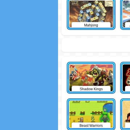
Mahjong
Shadow Kings
Beast Warriors