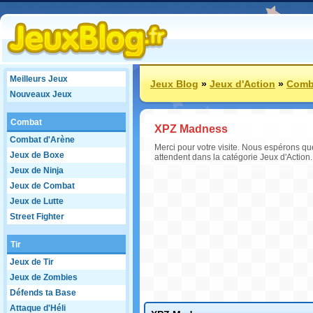
Meilleurs Jeux
Jeux Blog
»
Jeux d'Action
»
Comb
Nouveaux Jeux
Combat
XPZ Madness
Combat d'Arène
Merci pour votre visite. Nous espérons qu
Jeux de Boxe
attendent dans la catégorie Jeux d'Action.
Jeux de Ninja
Jeux de Combat
Jeux de Lutte
Street Fighter
Tir
Jeux de Tir
Jeux de Zombies
Défends ta Base
Attaque d'Héli