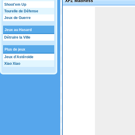
XPZ Madness
Shoot'em Up
Game not loaded yet.
Tourelle de Défense
Jeux de Guerre
Jeux au Hasard
Détruire la Ville
Plus de jeux
Jeux d'Astéroïde
Xiao Xiao