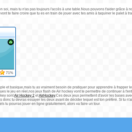
 soi, mais tu n'as pas toujours l'accès à une table.Nous pouvons t'aider grâce à not
ont te faire croire que tu es en train de jouer avec tes amis à taquiner le palet à tra
71%
ple et basique,mais tu as vraiment besoin de pratiquer pour apprendre à frapper le p
ques le jeu en réel,nos jeux flash de Air hockey vont te permettre de continuer à t'ent
ckey sont
Air Hockey 2
et
AirHockey
.Ces deux jeux permettent d'avoir les bases avec 
ts donc tu devras essayer les deux avant de décider lequel est ton préféré. Si tu n
s tu pourras jouer en ligne gratuitement, alors va faire un tour.