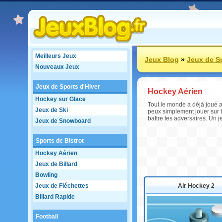
Meilleurs Jeux
Jeux Blog
»
Jeux de S
Nouveaux Jeux
Jeux de Sports d'Hiver
Hockey Aérien
Hockey sur Glace
Tout le monde a déjà joué a
Jeux de Ski
peux simplement jouer sur t
battre tes adversaires. Un 
Jeux de Snowboard
Sports de Bistrot
Hockey Aérien
Jeux de Billard
Bowling
Jeux de Fléchettes
Air Hockey 2
Billard Rapide
Football