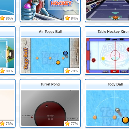
86%
84%
Air Toggy Ball
Table Hockey Xtr
80%
79%
Turret Pong
Togy Ball
73%
77%