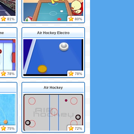
81%
80%
eme
Air Hockey Electro
78%
78%
Air Hockey
75%
72%