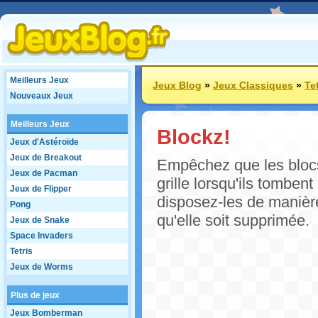
Meilleurs Jeux
Jeux Blog
»
Jeux Classiques
»
Tet
Nouveaux Jeux
Meilleurs Jeux
Blockz!
Jeux d'Astéroïde
Jeux de Breakout
Empêchez que les blocs
Jeux de Pacman
grille lorsqu'ils tomben
Jeux de Flipper
disposez-les de manière
Pong
qu'elle soit supprimée.
Jeux de Snake
Space Invaders
Tetris
Jeux de Worms
Plus de jeux
Jeux Bomberman