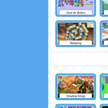
Jeux de Bulles
Mahjong
Shadow Kings