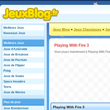
Meilleurs Jeux
Jeux Blog
»
Jeux Classiques
»
Je
Nouveaux Jeux
Meilleurs Jeux
Playing With Fire 3
Jeux d'Astéroïde
Vous jouez maintenant à Playing With Fir
Jeux de Breakout
Jeux de Pacman
Jeux de Flipper
Pong
Jeux de Snake
Space Invaders
Tetris
Jeux de Worms
Plus de jeux
Playing With Fire 3
Jeux Bomberman