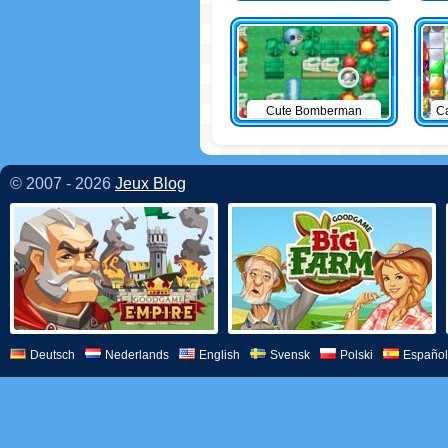
Cute Bomberman
C
© 2007 - 2026
Jeux Blog
Deutsch
Nederlands
English
Svensk
Polski
Español