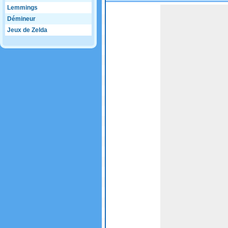
Lemmings
Game not loaded yet.
Démineur
Jeux de Zelda