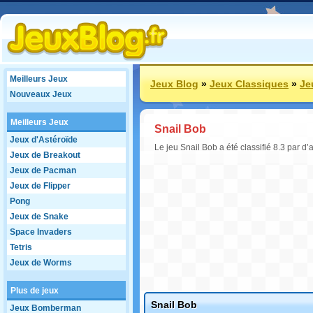
Meilleurs Jeux
Jeux Blog
»
Jeux Classiques
»
Je
Nouveaux Jeux
Meilleurs Jeux
Snail Bob
Jeux d'Astéroïde
Le jeu Snail Bob a été classifié 8.3 par d
Jeux de Breakout
Jeux de Pacman
Jeux de Flipper
Pong
Jeux de Snake
Space Invaders
Tetris
Jeux de Worms
Plus de jeux
Snail Bob
Jeux Bomberman