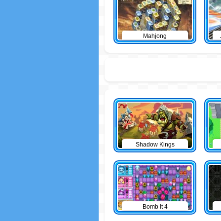
Mahjong
Shadow Kings
Bomb It 4