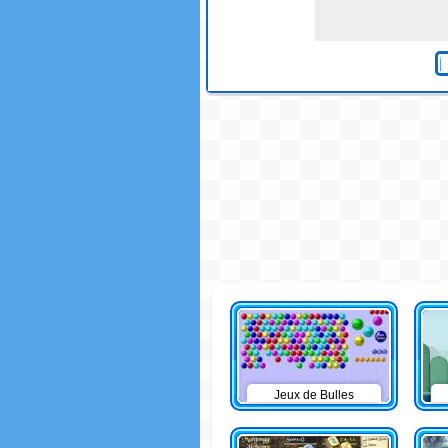
Jeux de Bulles